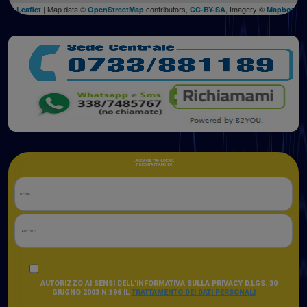
| Map data ©
contributors,
, Imagery ©
Leaflet
OpenStreetMap
CC-BY-SA
Mapbox
LASCIACI IL TUO NUMERO,
TI RICONTATTIAMO NOI!
AUTORIZZO AI SENSI DELL'INFORMATIVA SULLA PRIVACY D.LGS. 30
GIUGNO 2003 N.196 IL
TRATTAMENTO DEI DATI PERSONALI