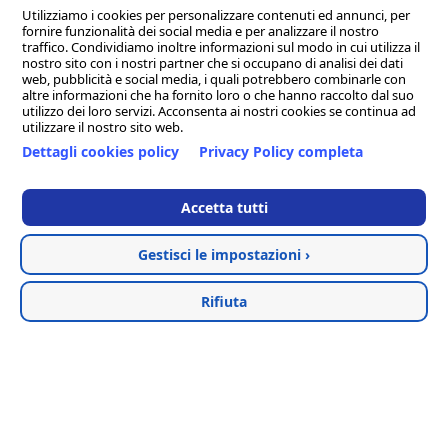
Reg. Imp. MC 169521 - Cap. Soc. € 1.000.000,00 I.v. - Email.
Utilizziamo i cookies per personalizzare contenuti ed annunci, per
fornire funzionalità dei social media e per analizzare il nostro
info@clion.it - PEC clion@pec.it
traffico. Condividiamo inoltre informazioni sul modo in cui utilizza il
Sede legale, tecnica ed amministrativa: Via Alvata, 200 - 62018 -
nostro sito con i nostri partner che si occupano di analisi dei dati
web, pubblicità e social media, i quali potrebbero combinarle con
Porto Potenza Picena (Macerata)
altre informazioni che ha fornito loro o che hanno raccolto dal suo
Tel. 0733/881189 (14 linee r.a.) - Fax. 0733/884119
utilizzo dei loro servizi. Acconsenta ai nostri cookies se continua ad
utilizzare il nostro sito web.
Sede distaccata per la regione Campania: Via Umberto I, 1 -
Dettagli cookies policy
Privacy Policy completa
83050 - Sant'Angelo all'Esca (Avellino)
Clion Point Ancona - Corso Giovanni Amendola, 44A - 60123
Accetta tutti
Ancona (AN)
Tel. & Fax. 0827/73744
Gestisci le impostazioni ›
Hosted & created by
Clion
Rifiuta
Termini e condizioni
Privacy Policy
Cookie Policy