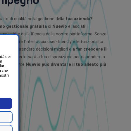
salto di qualità nella gestione della
tua azienda?
emo gestionale gratuita
di
Nuevio
e lasciati
mplicità e dall'efficacia della nostra piattaforma. Senza
i esplorare l'interfaccia user-friendly e le funzionalità
eranno a prendere decisioni migliori e
a far crescere il
ità dei
nostro esperto sarà a tua disposizione per rispondere a
ul
strarti come
Nuevio
può diventare il tuo alleato più
dati
i che
nostri