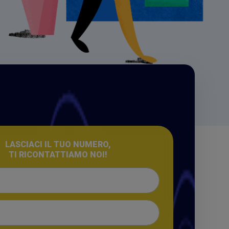
LASCIACI IL TUO NUMERO,
TI RICONTATTIAMO NOI!