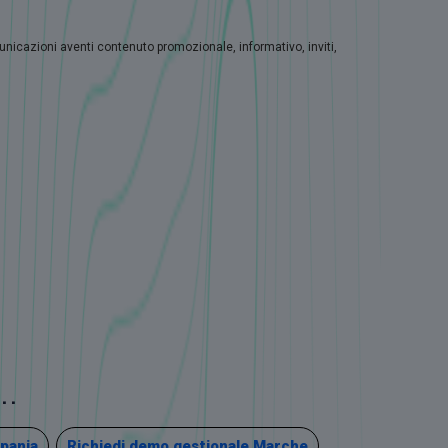
municazioni aventi contenuto promozionale, informativo, inviti,
..
pania
Richiedi demo gestionale Marche