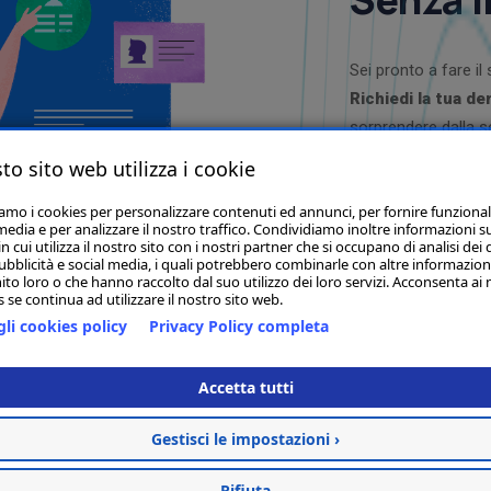
Sei pronto a fare il 
Richiedi la tua d
sorprendere dalla se
alcun impegno, potra
to sito web utilizza i cookie
avanzate che ti aiut
iamo i cookies per personalizzare contenuti ed annunci, per fornire funzional
tuo business
. Un 
media e per analizzare il nostro traffico. Condividiamo inoltre informazioni s
ogni domanda e mo
 cui utilizza il nostro sito con i nostri partner che si occupano di analisi dei 
ubblicità e social media, i quali potrebbero combinarle con altre informazion
prezioso.
ito loro o che hanno raccolto dal suo utilizzo dei loro servizi. Acconsenta ai 
 se continua ad utilizzare il nostro sito web.
li cookies policy
Privacy Policy completa
Accetta tutti
Gestisci le impostazioni ›
Rifiuta