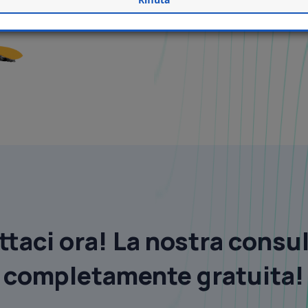
taci ora! La nostra consu
completamente gratuita!