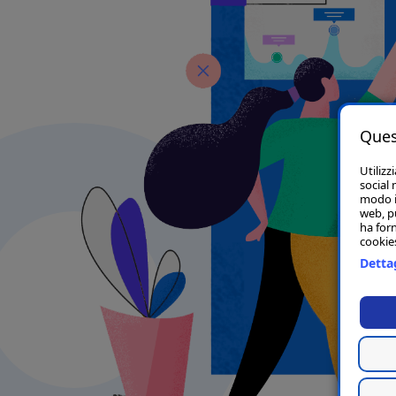
Ques
Utilizz
social 
modo in
web, p
ha forn
cookies
Dettag