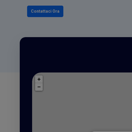
Contattaci Ora
+
−