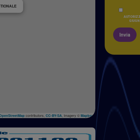
STIONALE
AUTORIZZ
GIUGNO
Invia
contributors,
, Imagery ©
OpenStreetMap
CC-BY-SA
Mapbox