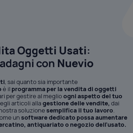
ta Oggetti Usati
:
uadagni con
Nuevio
ti
, sai quanto sia importante
o
è il
programma per la vendita di oggetti
ri per gestire al meglio
ogni aspetto del tuo
gli articoli alla
gestione delle vendite,
dai
 nostra soluzione
semplifica il tuo lavoro
.
 come un
software dedicato possa aumentare
 mercatino, antiquariato o negozio dell'usato.