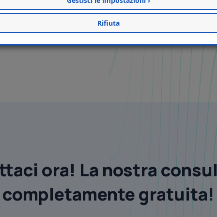
Gestisci le impostazioni ›
Rifiuta
taci ora! La nostra consu
completamente gratuita!