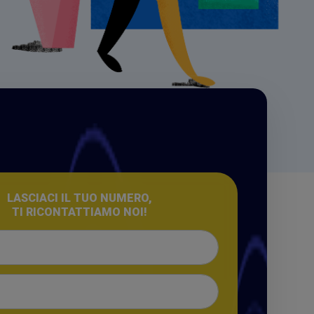
LASCIACI IL TUO NUMERO,
TI RICONTATTIAMO NOI!