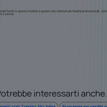
sonali forniti in questo modulo a questo sito internet per finalità promozionali, co
i e servizi.
otrebbe interessarti anche.
getti usati Trentino Alto Adige
Programma per vendita ogg