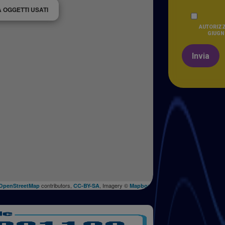
 OGGETTI USATI
AUTORIZZ
GIUGNO
Invia
contributors,
, Imagery ©
OpenStreetMap
CC-BY-SA
Mapbox