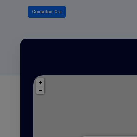
Contattaci Ora
+
−