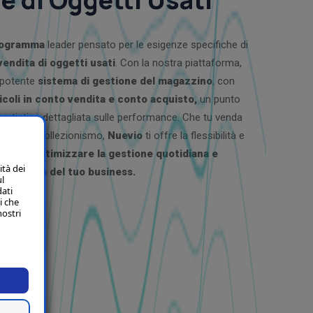
ogramma
leader pensato per le esigenze specifiche di
vendita di oggetti usati
. Con la nostra piattaforma,
 potente
sistema di gestione del magazzino
, con
icoli in conto vendita e conto acquisto,
un punto
portistica dettagliata sulle performance. Che tu venda
o, libri o collezionismo,
Nuevio
ti offre la flessibilità e
arie per
ottimizzare la gestione quotidiana e
ità dei
a crescita del tuo business.
ul
dati
i che
nostri