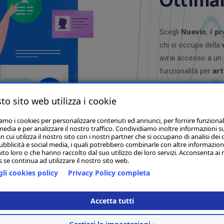
Scegli
Nuevio
, il
pr
chi si occupa della
avrai accesso a un
funzionalità per
art
cassa intuitivo e re
mobili, abbigliament
to sito web utilizza i cookie
l'affidabilità necess
iamo i cookies per personalizzare contenuti ed annunci, per fornire funzional
concentrarti sull
media e per analizzare il nostro traffico. Condividiamo inoltre informazioni s
 cui utilizza il nostro sito con i nostri partner che si occupano di analisi dei 
ubblicità e social media, i quali potrebbero combinarle con altre informazion
ito loro o che hanno raccolto dal suo utilizzo dei loro servizi. Acconsenta ai 
 se continua ad utilizzare il nostro sito web.
li cookies policy
Privacy Policy completa
Accetta tutti