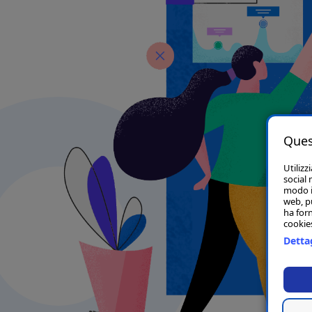
Ques
Utilizz
social 
modo in
web, p
ha forn
cookies
Dettag