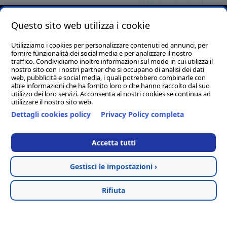
Questo sito web utilizza i cookie
Clion S.p.A. con socio unico - P.I./C.F./C.C.I.A.A. 01644540435 -
Reg. Imp. MC 169521 - Cap. Soc. € 1.000.000,00 I.v. - Email.
Utilizziamo i cookies per personalizzare contenuti ed annunci, per
fornire funzionalità dei social media e per analizzare il nostro
info@clion.it - PEC clion@pec.it
traffico. Condividiamo inoltre informazioni sul modo in cui utilizza il
Sede legale, tecnica ed amministrativa: Via Alvata, 200 - 62018 -
nostro sito con i nostri partner che si occupano di analisi dei dati
web, pubblicità e social media, i quali potrebbero combinarle con
Porto Potenza Picena (Macerata)
altre informazioni che ha fornito loro o che hanno raccolto dal suo
Tel. 0733/881189 (14 linee r.a.) - Fax. 0733/884119
utilizzo dei loro servizi. Acconsenta ai nostri cookies se continua ad
utilizzare il nostro sito web.
Sede distaccata per la regione Campania: Via Umberto I, 1 -
Dettagli cookies policy
Privacy Policy completa
83050 - Sant'Angelo all'Esca (Avellino)
Clion Point Ancona - Corso Giovanni Amendola, 44A - 60123
Accetta tutti
Ancona (AN)
Tel. & Fax. 0827/73744
Gestisci le impostazioni ›
Hosted & created by
Clion
Rifiuta
Termini e condizioni
Privacy Policy
Cookie Policy