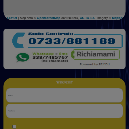
| Map data ©
contributors,
, Imagery ©
Leaflet
OpenStreetMap
CC-BY-SA
Mapbox
LASCIACI IL TUO NUMERO,
TI RICONTATTIAMO NOI!