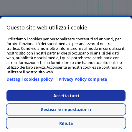
Questo sito web utilizza i cookie
Clion S.p.A. con socio unico - P.I./C.F./C.C.I.A.A. 01644540435 -
Reg. Imp. MC 169521 - Cap. Soc. € 1.000.000,00 I.v. - Email.
Utilizziamo i cookies per personalizzare contenuti ed annunci, per
fornire funzionalità dei social media e per analizzare il nostro
info@clion.it - PEC clion@pec.it
traffico. Condividiamo inoltre informazioni sul modo in cui utilizza il
Sede legale, tecnica ed amministrativa: Via Alvata, 200 - 62018 -
nostro sito con i nostri partner che si occupano di analisi dei dati
web, pubblicità e social media, i quali potrebbero combinarle con
Porto Potenza Picena (Macerata)
altre informazioni che ha fornito loro o che hanno raccolto dal suo
Tel. 0733/881189 (14 linee r.a.) - Fax. 0733/884119
utilizzo dei loro servizi. Acconsenta ai nostri cookies se continua ad
utilizzare il nostro sito web.
Sede distaccata per la regione Campania: Via Umberto I, 1 -
Dettagli cookies policy
Privacy Policy completa
83050 - Sant'Angelo all'Esca (Avellino)
Clion Point Ancona - Corso Giovanni Amendola, 44A - 60123
Accetta tutti
Ancona (AN)
Tel. & Fax. 0827/73744
Gestisci le impostazioni ›
Hosted & created by
Clion
Rifiuta
Termini e condizioni
Privacy Policy
Cookie Policy