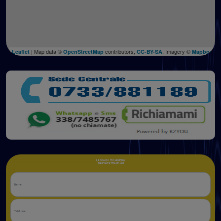
| Map data ©
contributors,
, Imagery ©
Leaflet
OpenStreetMap
CC-BY-SA
Mapbox
LASCIACI IL TUO NUMERO,
TI RICONTATTIAMO NOI!