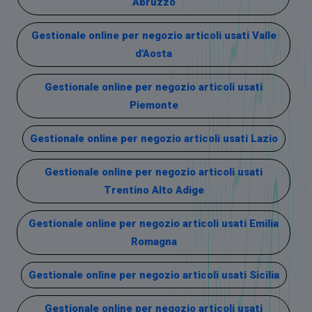
Abruzzo
Gestionale online per negozio articoli usati Valle
d'Aosta
Gestionale online per negozio articoli usati
Piemonte
Gestionale online per negozio articoli usati Lazio
Gestionale online per negozio articoli usati
Trentino Alto Adige
Gestionale online per negozio articoli usati Emilia
Romagna
Gestionale online per negozio articoli usati Sicilia
Gestionale online per negozio articoli usati