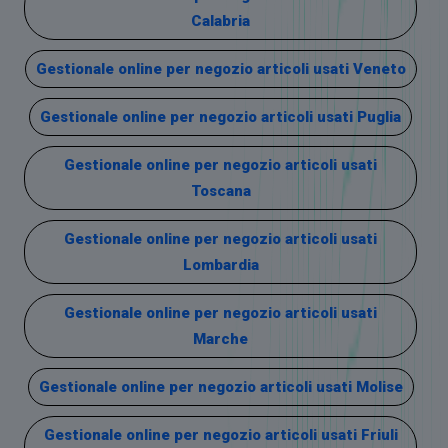
Calabria
Gestionale online per negozio articoli usati Veneto
Gestionale online per negozio articoli usati Puglia
Gestionale online per negozio articoli usati
Toscana
Gestionale online per negozio articoli usati
Lombardia
Gestionale online per negozio articoli usati
Marche
Gestionale online per negozio articoli usati Molise
Gestionale online per negozio articoli usati Friuli