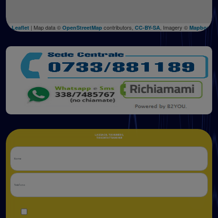
| Map data ©
contributors,
, Imagery ©
Leaflet
OpenStreetMap
CC-BY-SA
Mapbox
LASCIACI IL TUO NUMERO,
TI RICONTATTIAMO NOI!