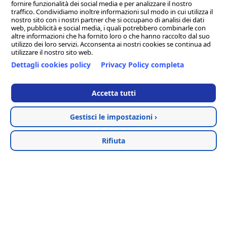
fornire funzionalità dei social media e per analizzare il nostro
info@clion.it - PEC clion@pec.it
traffico. Condividiamo inoltre informazioni sul modo in cui utilizza il
Sede legale, tecnica ed amministrativa: Via Alvata, 200 - 62018 -
nostro sito con i nostri partner che si occupano di analisi dei dati
web, pubblicità e social media, i quali potrebbero combinarle con
Porto Potenza Picena (Macerata)
altre informazioni che ha fornito loro o che hanno raccolto dal suo
Tel. 0733/881189 (14 linee r.a.) - Fax. 0733/884119
utilizzo dei loro servizi. Acconsenta ai nostri cookies se continua ad
utilizzare il nostro sito web.
Sede distaccata per la regione Campania: Via Umberto I, 1 -
Dettagli cookies policy
Privacy Policy completa
83050 - Sant'Angelo all'Esca (Avellino)
Clion Point Ancona - Corso Giovanni Amendola, 44A - 60123
Accetta tutti
Ancona (AN)
Tel. & Fax. 0827/73744
Gestisci le impostazioni ›
Hosted & created by
Clion
Rifiuta
Termini e condizioni
Privacy Policy
Cookie Policy