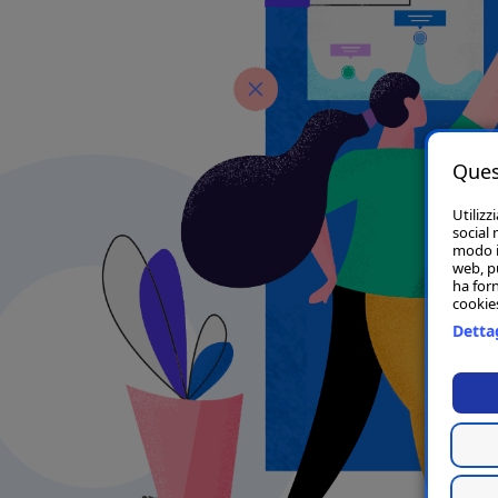
Ques
Utilizz
social 
modo in
web, p
ha forn
cookies
Dettag