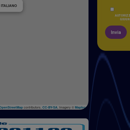
 ITALIANO
AUTORIZZ
GIUGNO
Invia
contributors,
, Imagery ©
OpenStreetMap
CC-BY-SA
Mapbox