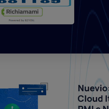
Nuevio
Cloud I
PMI e 