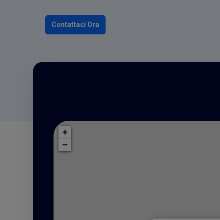
Contattaci Ora
+
−