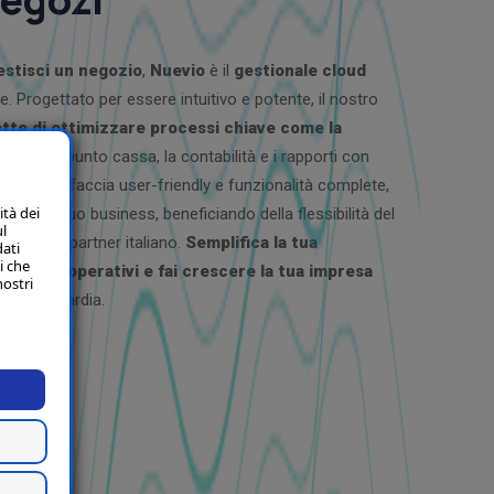
estisci un negozio
,
Nuevio
è il
gestionale cloud
e. Progettato per essere intuitivo e potente, il nostro
tte di ottimizzare processi chiave come la
azzino
, il punto cassa, la contabilità e i rapporti con
 Con un'interfaccia user-friendly e funzionalità complete,
ità dei
rollo del tuo business, beneficiando della flessibilità del
ul
llità di un partner italiano.
Semplifica la tua
dati
i che
ci i costi operativi e fai crescere la tua impresa
nostri
ll'avanguardia.