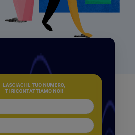
LASCIACI IL TUO NUMERO,
TI RICONTATTIAMO NOI!