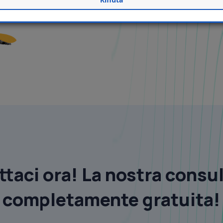
taci ora! La nostra consu
completamente gratuita!