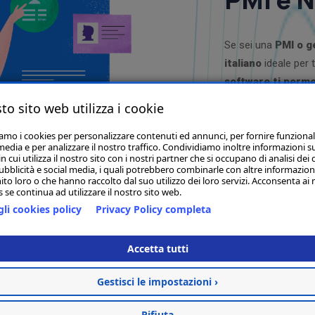
Se sei una
PMI o g
italiano
ideale per t
software
ti perme
gestione del mag
to sito web utilizza i cookie
clienti e fornitori.
iamo i cookies per personalizzare contenuti ed annunci, per fornire funzional
avrai sempre il cont
media e per analizzare il nostro traffico. Condividiamo inoltre informazioni s
cloud e della tranqui
 cui utilizza il nostro sito con i nostri partner che si occupano di analisi dei 
ubblicità e social media, i quali potrebbero combinarle con altre informazion
quotidianità, ridu
ito loro o che hanno raccolto dal suo utilizzo dei loro servizi. Acconsenta ai 
con una soluzione a
 se continua ad utilizzare il nostro sito web.
li cookies policy
Privacy Policy completa
Accetta tutti
Gestisci le impostazioni ›
Rifiuta