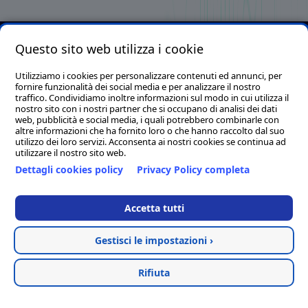
Questo sito web utilizza i cookie
Clion S.p.A. con socio unico - P.I./C.F./C.C.I.A.A. 01644540435 -
Reg. Imp. MC 169521 - Cap. Soc. € 1.000.000,00 I.v. - Email.
Utilizziamo i cookies per personalizzare contenuti ed annunci, per
fornire funzionalità dei social media e per analizzare il nostro
info@clion.it - PEC clion@pec.it
traffico. Condividiamo inoltre informazioni sul modo in cui utilizza il
Sede legale, tecnica ed amministrativa: Via Alvata, 200 - 62018 -
nostro sito con i nostri partner che si occupano di analisi dei dati
web, pubblicità e social media, i quali potrebbero combinarle con
Porto Potenza Picena (Macerata)
altre informazioni che ha fornito loro o che hanno raccolto dal suo
Tel. 0733/881189 (14 linee r.a.) - Fax. 0733/884119
utilizzo dei loro servizi. Acconsenta ai nostri cookies se continua ad
utilizzare il nostro sito web.
Sede distaccata per la regione Campania: Via Umberto I, 1 -
Dettagli cookies policy
Privacy Policy completa
83050 - Sant'Angelo all'Esca (Avellino)
Clion Point Ancona - Corso Giovanni Amendola, 44A - 60123
Accetta tutti
Ancona (AN)
Tel. & Fax. 0827/73744
Gestisci le impostazioni ›
Hosted & created by
Clion
Rifiuta
Termini e condizioni
Privacy Policy
Cookie Policy